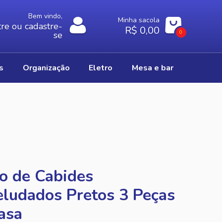
Bem vindo,
Minha sacola
re ou cadastre-
R$ 0,00
0
se
os
organização
eletro
mesa e bar
o de Cabides
ludados Pretos 3 Peças
asa