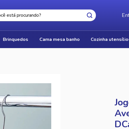
Ent
brinquedos
cama mesa banho
cozinha utensíli
Jog
Ave
DC