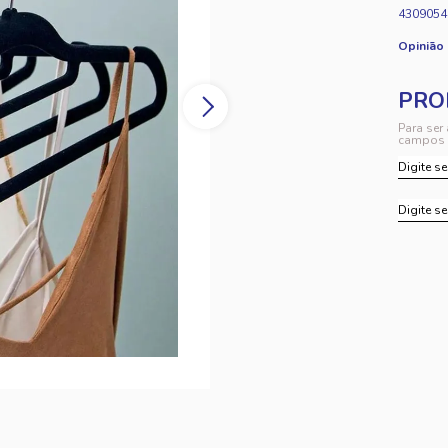
4309054
Opinião
Para ser
campos 