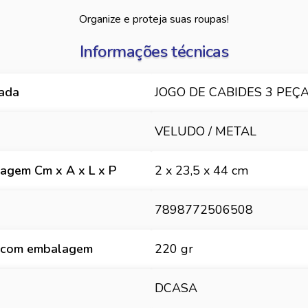
Organize e proteja suas roupas!
Informações técnicas
hada
JOGO DE CABIDES 3 PEÇA
VELUDO / METAL
agem Cm x A x L x P
2 x 23,5 x 44 cm
7898772506508
 com embalagem
220 gr
DCASA