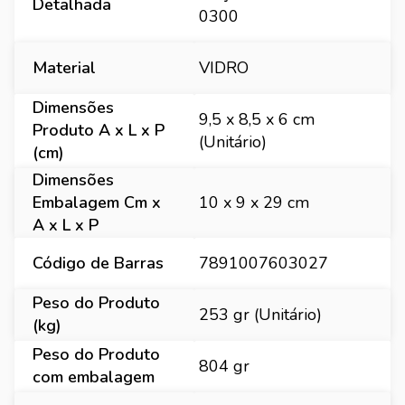
Detalhada
0300
Material
VIDRO
Dimensões
9,5 x 8,5 x 6 cm
Produto A x L x P
(Unitário)
(cm)
Dimensões
Embalagem Cm x
10 x 9 x 29 cm
A x L x P
Código de Barras
7891007603027
Peso do Produto
253 gr (Unitário)
(kg)
Peso do Produto
804 gr
com embalagem