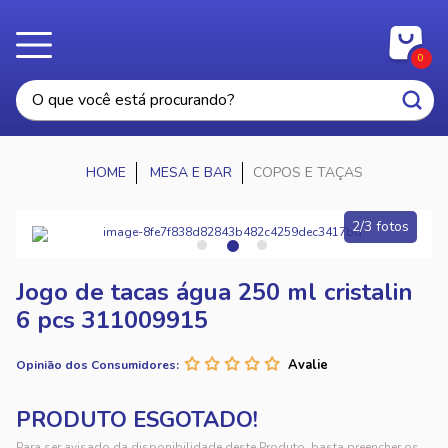
0
MESA E BAR
COPOS E TAÇAS
2/3 fotos
Jogo de tacas água 250 ml cristalin
6 pcs 311009915
Opinião dos Consumidores:
Para ser avisado da disponibilidade deste Produto, basta preencher os