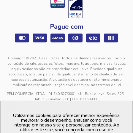
Pague com
Copyright © 2021 Casa Freitas. Todos os direitos reservados. Todo o
conteúdo do site, todas as fotos, imagens, logotipos, marcas, layout,
aqui veículados são de propriedade exclusiva. É vedada qualquer
reprodução, total ou parcial, de qualquer elemento de identidade, sem
expressa autorização. A violação de qualquer direito mencionado
implicará na responsabilização cível e criminal nos termos da Lei.
PFM COMERCIAL LTDA. | 01.740.627/0001-41 - Rua Lourival Sales, 325 -
Jabuti - Eusébio - CE | CEP: 61760-000
sac@casafreitas.com.br - WhatsApp: (85) 9994-3149. Atendimento de
segunda a sexta-feira das 9h00 às 12h00 e das 13h00 às 17h00, exceto
Utilizamos cookies para oferecer melhor experiência,
feriados.
melhorar o desempenho, analisar como você
Os preços dos produtos estão sujeitos a alteração sem aviso prévio. O
interage em nosso site e personalizar conteúdo. Ao
utilizar este site, você concorda com o uso de
preço valido é sempre o apresentado no momento da finalização da