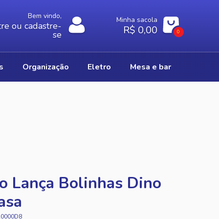
Bem vindo,
Minha sacola
re ou cadastre-
R$ 0,00
0
se
os
organização
eletro
mesa e bar
o Lança Bolinhas Dino
asa
A0000D8