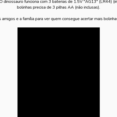
O dinossauro funciona com 3 baterias de 1.5V "AG13" (LR44) (in
bolinhas precisa de 3 pilhas AA (não inclusas).
amigos e a família para ver quem consegue acertar mais bolinha