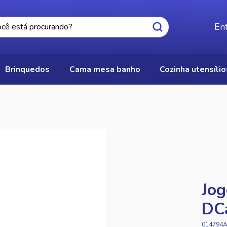
Ent
brinquedos
cama mesa banho
cozinha utensíli
Jog
DC
014794