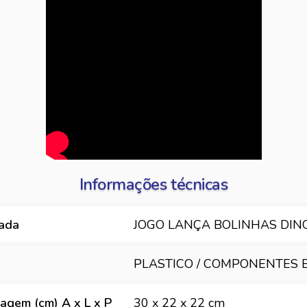
Informações técnicas
hada
JOGO LANÇA BOLINHAS DINO
PLASTICO / COMPONENTES 
gem (cm) A x L x P
30 x 22 x 22 cm