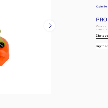
Opinião
Para ser
campos 