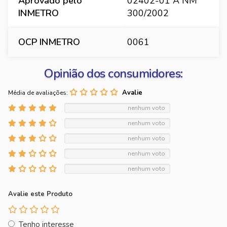
Aprovado pelo
02402-01 A NM
INMETRO
300/2002
OCP INMETRO
0061
Opinião dos consumidores:
Média de avaliações:
nenhum voto
nenhum voto
nenhum voto
nenhum voto
nenhum voto
Avalie este Produto
Tenho interesse