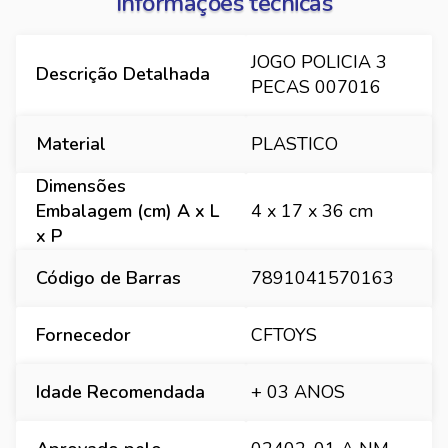
Informações técnicas
JOGO POLICIA 3
Descrição Detalhada
PECAS 007016
Material
PLASTICO
Dimensões
Embalagem (cm) A x L
4 x 17 x 36 cm
x P
Código de Barras
7891041570163
Fornecedor
CFTOYS
Idade Recomendada
+ 03 ANOS