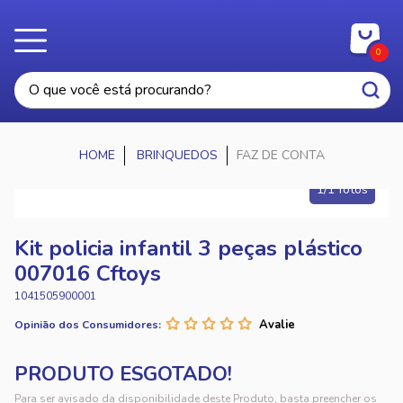
0
BRINQUEDOS
FAZ DE CONTA
1/1 fotos
Kit policia infantil 3 peças plástico
007016 Cftoys
1041505900001
Opinião dos Consumidores:
Para ser avisado da disponibilidade deste Produto, basta preencher os