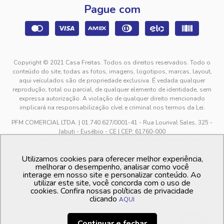
Pague com
Copyright © 2021 Casa Freitas. Todos os direitos reservados. Todo o
conteúdo do site, todas as fotos, imagens, logotipos, marcas, layout,
aqui veículados são de propriedade exclusiva. É vedada qualquer
reprodução, total ou parcial, de qualquer elemento de identidade, sem
expressa autorização. A violação de qualquer direito mencionado
implicará na responsabilização cível e criminal nos termos da Lei.
PFM COMERCIAL LTDA. | 01.740.627/0001-41 - Rua Lourival Sales, 325 -
Jabuti - Eusébio - CE | CEP: 61760-000
sac@casafreitas.com.br - WhatsApp: (85) 9994-3149. Atendimento de
segunda a sexta-feira das 9h00 às 12h00 e das 13h00 às 17h00, exceto
Utilizamos cookies para oferecer melhor experiência,
feriados.
melhorar o desempenho, analisar como você
Os preços dos produtos estão sujeitos a alteração sem aviso prévio. O
interage em nosso site e personalizar conteúdo. Ao
utilizar este site, você concorda com o uso de
preço valido é sempre o apresentado no momento da finalização da
cookies. Confira nossas políticas de privacidade
compra, no carrinho de compras.
clicando
AQUI
Continuar e fechar