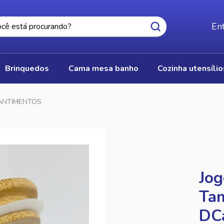
Ent
brinquedos
cama mesa banho
cozinha utensíli
ANTIMENTOS
Jog
Ta
DC