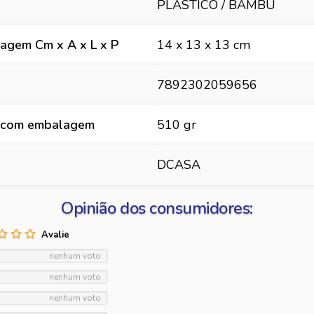
PLASTICO / BAMBU
agem Cm x A x L x P
14 x 13 x 13 cm
7892302059656
 com embalagem
510 gr
DCASA
Opinião dos consumidores:
nenhum voto
nenhum voto
nenhum voto