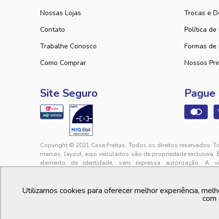
Nossas Lojas
Trocas e D
Contato
Política de
Trabalhe Conosco
Formas de
Como Comprar
Nossos Pri
Site Seguro
Pague
Copyright © 2021 Casa Freitas. Todos os direitos reservados. T
marcas, layout, aqui veículados são de propriedade exclusiva. 
elemento de identidade, sem expressa autorização. A v
responsabilização cível e criminal nos termos da Lei.
PFM COMERCIAL LTDA. | 01.740.627/0001-41 - Rua Lourival Sales, 
Utilizamos cookies para oferecer melhor experiência, melh
sac@casafreitas.com.br - WhatsApp: (85) 9994-3149. Atendimen
com 
às 17h00, exceto feriados.
Os preços dos produtos estão sujeitos a alteração sem aviso