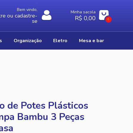
Bem vindo,
Minha sacola
re ou cadastre-
R$ 0,00
0
se
os
organização
eletro
mesa e bar
o de Potes Plásticos
mpa Bambu 3 Peças
asa