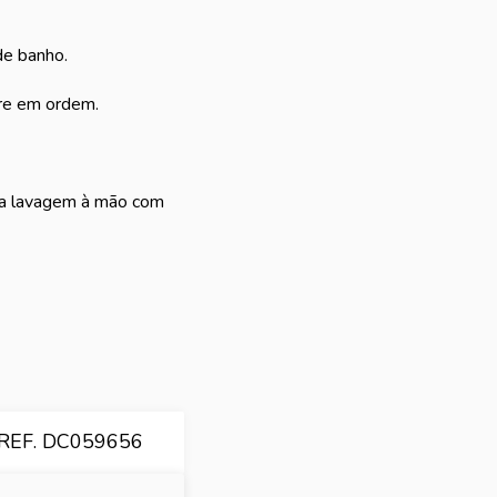
de banho.
pre em ordem.
s a lavagem à mão com
REF. DC059656