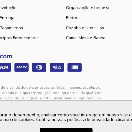
evoluções
Organização e Limpeza
 Entrega
Eletro
 Pagamentos
Cozinha e Utensilios
ncipais Fornecedores
Cama, Mesa e Banho
 com
odo o conteúdo do site, todas as fotos, imagens, logotipos,
É vedada qualquer reprodução, total ou parcial, de qualquer
iolação de qualquer direito mencionado implicará na
325 - Jabuti - Eusébio - CE | CEP: 61760-000
orar o desempenho, analisar como você interage em nosso site e p
to de segunda a sexta-feira das 9h00 às 12h00 e das 13h00
o uso de cookies. Confira nossas políticas de privacidade clicand
 prévio. O preço valido é sempre o apresentado no momento