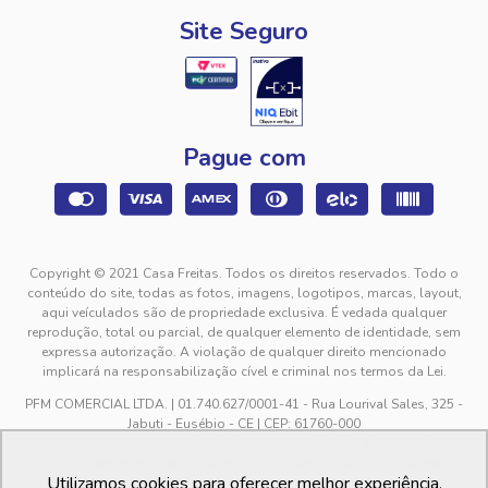
Site Seguro
Pague com
Copyright © 2021 Casa Freitas. Todos os direitos reservados. Todo o
conteúdo do site, todas as fotos, imagens, logotipos, marcas, layout,
aqui veículados são de propriedade exclusiva. É vedada qualquer
reprodução, total ou parcial, de qualquer elemento de identidade, sem
expressa autorização. A violação de qualquer direito mencionado
implicará na responsabilização cível e criminal nos termos da Lei.
PFM COMERCIAL LTDA. | 01.740.627/0001-41 - Rua Lourival Sales, 325 -
Jabuti - Eusébio - CE | CEP: 61760-000
sac@casafreitas.com.br - WhatsApp: (85) 9994-3149. Atendimento de
segunda a sexta-feira das 9h00 às 12h00 e das 13h00 às 17h00, exceto
Utilizamos cookies para oferecer melhor experiência,
feriados.