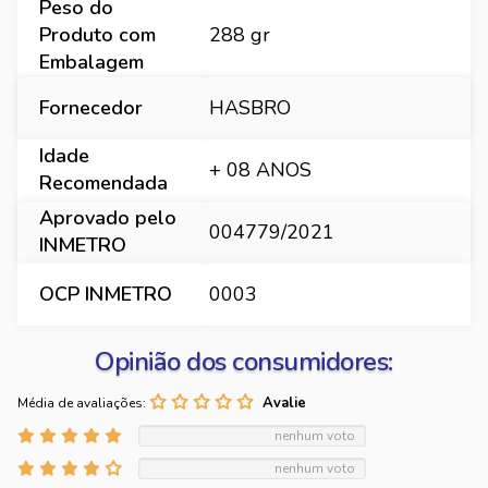
Peso do
Produto com
288 gr
Embalagem
Fornecedor
HASBRO
Idade
+ 08 ANOS
Recomendada
Aprovado pelo
004779/2021
INMETRO
OCP INMETRO
0003
Opinião dos consumidores:
Média de avaliações:
nenhum voto
nenhum voto