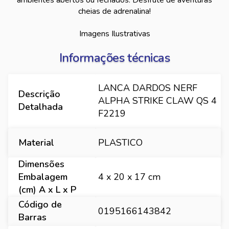
ambientes abertos ou fechados. Desfrute de aventuras
cheias de adrenalina!
Imagens Ilustrativas
Informações técnicas
LANCA DARDOS NERF
Descrição
ALPHA STRIKE CLAW QS 4
Detalhada
F2219
Material
PLASTICO
Dimensões
Embalagem
4 x 20 x 17 cm
(cm) A x L x P
Código de
0195166143842
Barras