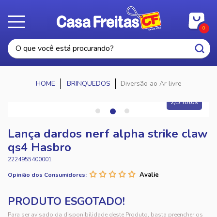
0
BRINQUEDOS
Diversão ao Ar livre
2/3 fotos
Lança dardos nerf alpha strike claw
qs4 Hasbro
2224955400001
Opinião dos Consumidores:
Para ser avisado da disponibilidade deste Produto, basta preencher os