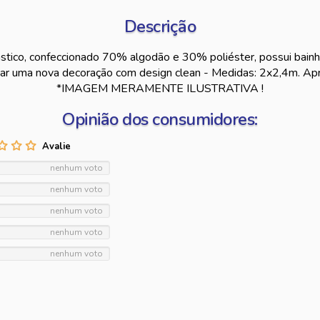
Descrição
stico, confeccionado 70% algodão e 30% poliéster, possui bainha 
riar uma nova decoração com design clean - Medidas: 2x2,4m. Apr
*IMAGEM MERAMENTE ILUSTRATIVA !
Opinião dos consumidores:
nenhum voto
nenhum voto
nenhum voto
nenhum voto
nenhum voto