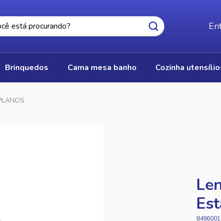
Ent
brinquedos
cama mesa banho
cozinha utensíli
PLANOS
Len
Es
8486001