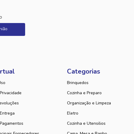
o
nião
rtual
Categorias
Uso
Brinquedos
 Privacidade
Cozinha e Preparo
evoluções
Organização e Limpeza
 Entrega
Eletro
 Pagamentos
Cozinha e Utensilios
ncipais Fornecedores
Cama, Mesa e Banho