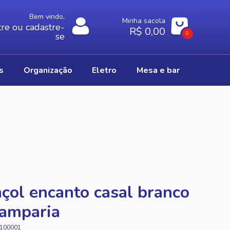
Bem vindo,
Minha sacola
re ou cadastre-
R$ 0,00
0
se
os
organização
eletro
mesa e bar
çol encanto casal branco
tamparia
100001