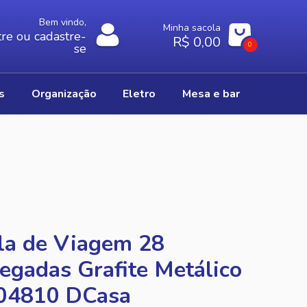
Bem vindo,
Minha sacola
re ou cadastre-
R$ 0,00
0
se
os
organização
eletro
mesa e bar
la de Viagem 28
egadas Grafite Metálico
04810 DCasa