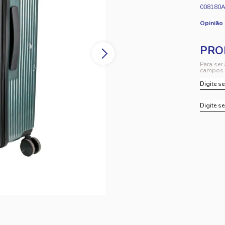
008180
Opinião
Para ser
campos 