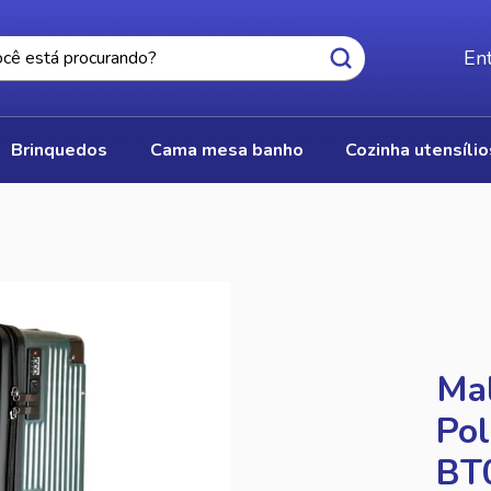
Ent
brinquedos
cama mesa banho
cozinha utensíli
Ma
Pol
BT