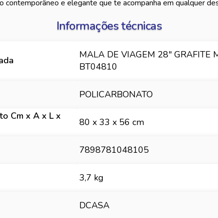
lo contemporâneo e elegante que te acompanha em qualquer des
Informações técnicas
MALA DE VIAGEM 28" GRAFITE 
hada
BT04810
POLICARBONATO
o Cm x A x L x
80 x 33 x 56 cm
7898781048105
3,7 kg
DCASA