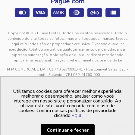
Pague com
Copyright © 2021 Casa Freitas. Todos os direitos reservados. Todo o
conteúdo do site, todas as fotos, imagens, logotipos, marcas, layout,
aqui veículados são de propriedade exclusiva. É vedada qualquer
reprodução, total ou parcial, de qualquer elemento de identidade, sem
expressa autorização. A violação de qualquer direito mencionado
implicará na responsabilização cível e criminal nos termos da Lei.
PFM COMERCIAL LTDA. | 01.740.627/0001-41 - Rua Lourival Sales, 325 -
Jabuti - Eusébio - CE | CEP: 61760-000
sac@casafreitas.com.br - WhatsApp: (85) 9994-3149. Atendimento de
segunda a sexta-feira das 9h00 às 12h00 e das 13h00 às 17h00, exceto
Utilizamos cookies para oferecer melhor experiência,
feriados.
melhorar o desempenho, analisar como você
Os preços dos produtos estão sujeitos a alteração sem aviso prévio. O
interage em nosso site e personalizar conteúdo. Ao
utilizar este site, você concorda com o uso de
preço valido é sempre o apresentado no momento da finalização da
cookies. Confira nossas políticas de privacidade
compra, no carrinho de compras.
clicando
AQUI
Continuar e fechar