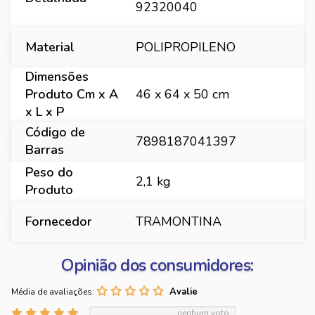
92320040
Material
POLIPROPILENO
Dimensões
Produto Cm x A
46 x 64 x 50 cm
x L x P
Código de
7898187041397
Barras
Peso do
2,1 kg
Produto
Fornecedor
TRAMONTINA
Opinião dos consumidores:
Média de avaliações:
nenhum voto