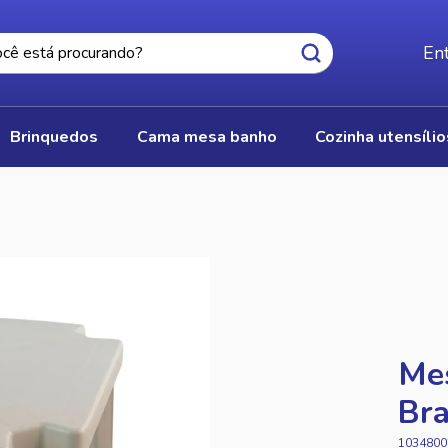
Ent
brinquedos
cama mesa banho
cozinha utensíli
Mes
Br
1034800