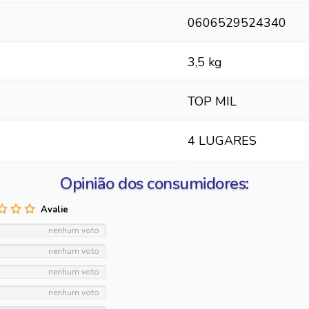
0606529524340
3,5 kg
TOP MIL
4 LUGARES
Opinião dos consumidores:
nenhum voto
nenhum voto
nenhum voto
nenhum voto