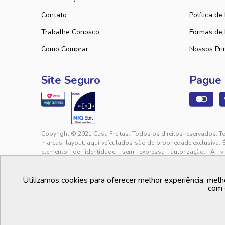
Contato
Política de
Trabalhe Conosco
Formas de
Como Comprar
Nossos Pri
Site Seguro
Pague
Copyright © 2021 Casa Freitas. Todos os direitos reservados. T
marcas, layout, aqui veículados são de propriedade exclusiva. 
elemento de identidade, sem expressa autorização. A v
responsabilização cível e criminal nos termos da Lei.
PFM COMERCIAL LTDA. | 01.740.627/0001-41 - Rua Lourival Sales, 
Utilizamos cookies para oferecer melhor experiência, melh
sac@casafreitas.com.br - WhatsApp: (85) 9994-3149. Atendimen
com 
às 17h00, exceto feriados.
Os preços dos produtos estão sujeitos a alteração sem aviso
da finalização da compra, no carrinho de compras.