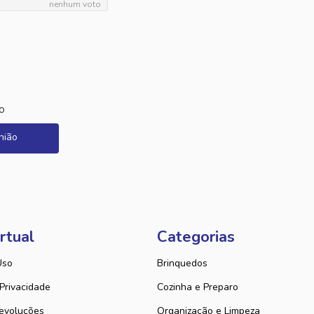
nenhum voto
o
nião
rtual
Categorias
Uso
Brinquedos
 Privacidade
Cozinha e Preparo
evoluções
Organização e Limpeza