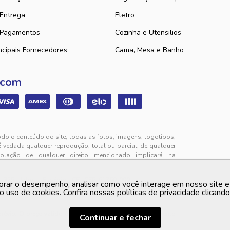
 Entrega
Eletro
 Pagamentos
Cozinha e Utensilios
ncipais Fornecedores
Cama, Mesa e Banho
 com
odo o conteúdo do site, todas as fotos, imagens, logotipos,
É vedada qualquer reprodução, total ou parcial, de qualquer
iolação de qualquer direito mencionado implicará na
325 - Jabuti - Eusébio - CE | CEP: 61760-000
orar o desempenho, analisar como você interage em nosso site e p
to de segunda a sexta-feira das 9h00 às 12h00 e das 13h00
o uso de cookies. Confira nossas políticas de privacidade clicand
 prévio. O preço valido é sempre o apresentado no momento
Continuar e fechar