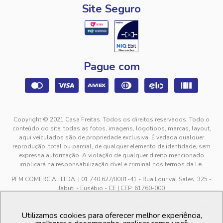
Site Seguro
Pague com
Copyright © 2021 Casa Freitas. Todos os direitos reservados. Todo o
conteúdo do site, todas as fotos, imagens, logotipos, marcas, layout,
aqui veículados são de propriedade exclusiva. É vedada qualquer
reprodução, total ou parcial, de qualquer elemento de identidade, sem
expressa autorização. A violação de qualquer direito mencionado
implicará na responsabilização cível e criminal nos termos da Lei.
PFM COMERCIAL LTDA. | 01.740.627/0001-41 - Rua Lourival Sales, 325 -
Jabuti - Eusébio - CE | CEP: 61760-000
sac@casafreitas.com.br - WhatsApp: (85) 9994-3149. Atendimento de
segunda a sexta-feira das 9h00 às 12h00 e das 13h00 às 17h00, exceto
Utilizamos cookies para oferecer melhor experiência,
feriados.