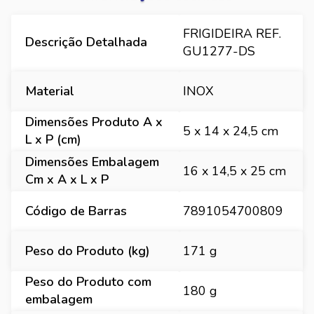
FRIGIDEIRA REF.
Descrição Detalhada
GU1277-DS
Material
INOX
Dimensões Produto A x
5 x 14 x 24,5 cm
L x P (cm)
Dimensões Embalagem
16 x 14,5 x 25 cm
Cm x A x L x P
Código de Barras
7891054700809
Peso do Produto (kg)
171 g
Peso do Produto com
180 g
embalagem