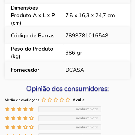
Dimensões
Produto A x L x P
7,8 x 16,3 x 24,7 cm
(cm)
Código de Barras
7898781016548
Peso do Produto
386 gr
(kg)
Fornecedor
DCASA
Opinião dos consumidores:
Média de avaliações:
nenhum voto
nenhum voto
nenhum voto