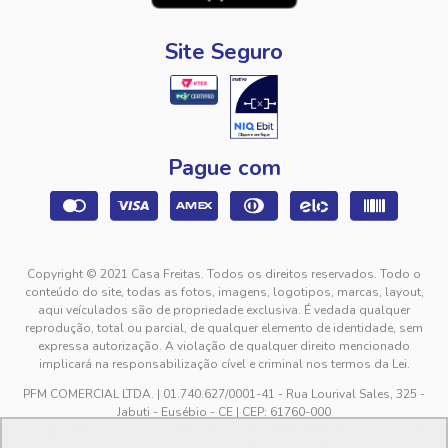
Site Seguro
Pague com
Copyright © 2021 Casa Freitas. Todos os direitos reservados. Todo o
conteúdo do site, todas as fotos, imagens, logotipos, marcas, layout,
aqui veículados são de propriedade exclusiva. É vedada qualquer
reprodução, total ou parcial, de qualquer elemento de identidade, sem
expressa autorização. A violação de qualquer direito mencionado
implicará na responsabilização cível e criminal nos termos da Lei.
PFM COMERCIAL LTDA. | 01.740.627/0001-41 - Rua Lourival Sales, 325 -
Jabuti - Eusébio - CE | CEP: 61760-000
sac@casafreitas.com.br - WhatsApp: (85) 9994-3149. Atendimento de
segunda a sexta-feira das 9h00 às 12h00 e das 13h00 às 17h00, exceto