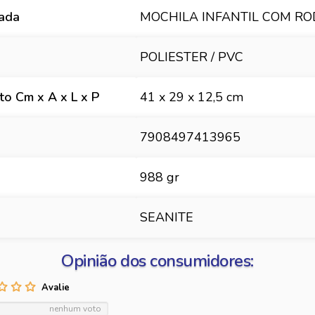
hada
MOCHILA INFANTIL COM R
POLIESTER / PVC
o Cm x A x L x P
41 x 29 x 12,5 cm
7908497413965
988 gr
SEANITE
Opinião dos consumidores:
nenhum voto