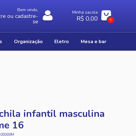
Bem vindo,
Minha sacola
re ou cadastre-
R$ 0,00
0
se
os
organização
eletro
mesa e bar
hila infantil masculina
me 16
A00000M