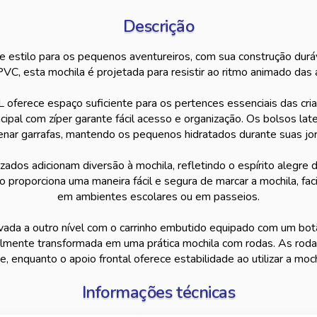
Descrição
de estilo para os pequenos aventureiros, com sua construção du
VC, esta mochila é projetada para resistir ao ritmo animado das at
oferece espaço suficiente para os pertences essenciais das cri
ipal com zíper garante fácil acesso e organização. Os bolsos late
nar garrafas, mantendo os pequenos hidratados durante suas jo
ados adicionam diversão à mochila, refletindo o espírito alegre d
o proporciona uma maneira fácil e segura de marcar a mochila, faci
em ambientes escolares ou em passeios.
vada a outro nível com o carrinho embutido equipado com um bot
cilmente transformada em uma prática mochila com rodas. As roda
 enquanto o apoio frontal oferece estabilidade ao utilizar a mochi
Informações técnicas