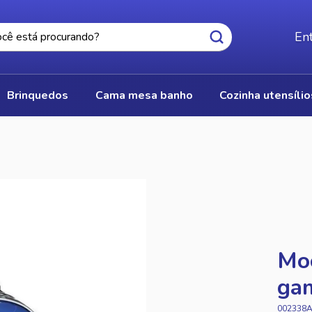
Ent
brinquedos
cama mesa banho
cozinha utensíli
Moc
ga
002338