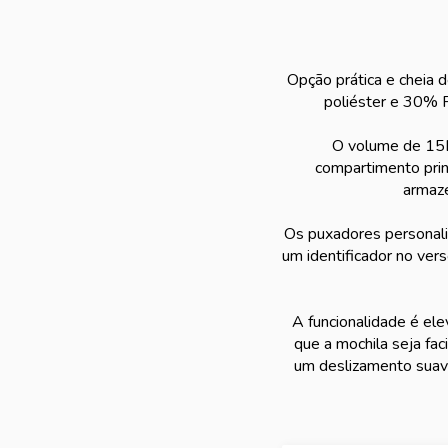
Opção prática e cheia 
poliéster e 30% P
O volume de 15L 
compartimento princ
armaze
Os puxadores personaliz
um identificador no vers
A funcionalidade é ele
que a mochila seja fa
um deslizamento suave,