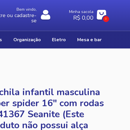
Bem vindo,
Minha sacola
re ou cadastre-
R$ 0,00
0
se
os
organização
eletro
mesa e bar
hila infantil masculina
er spider 16" com rodas
1367 Seanite (Este
duto não possui alça