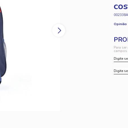
cos
002338
Opinião
Para ser
campos 