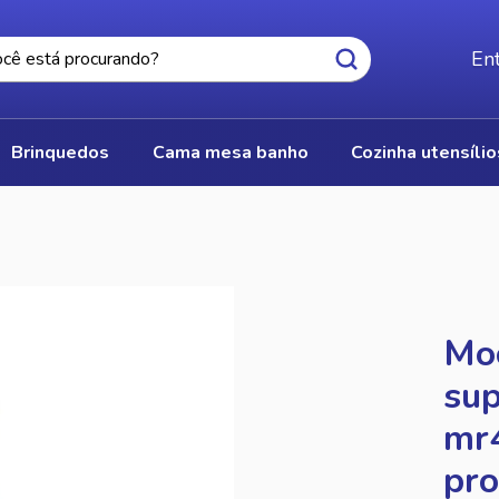
Ent
brinquedos
cama mesa banho
cozinha utensíli
Moc
sup
mr4
pro