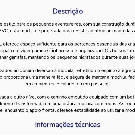
Descrição
de estilo para os pequenos aventureiros, com sua construção du
VC, esta mochila é projetada para resistir ao ritmo animado das at
oferece espaço suficiente para os pertences essenciais das cri
ipal com zíper garante fácil acesso e organização. Os bolsos late
nar garrafas, mantendo os pequenos hidratados durante suas jo
ados adicionam diversão à mochila, refletindo o espírito alegre d
o proporciona uma maneira fácil e segura de marcar a mochila, faci
em ambientes escolares ou em passeios.
vada a outro nível com o carrinho embutido equipado com um bot
cilmente transformada em uma prática mochila com rodas. As roda
 enquanto o apoio frontal oferece estabilidade ao utilizar a mochi
Informações técnicas