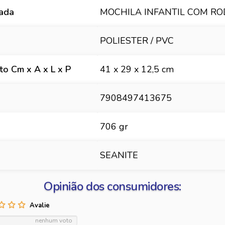
hada
MOCHILA INFANTIL COM R
POLIESTER / PVC
o Cm x A x L x P
41 x 29 x 12,5 cm
7908497413675
706 gr
SEANITE
Opinião dos consumidores:
nenhum voto