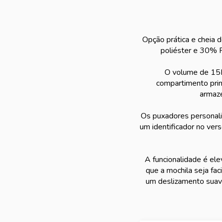
Opção prática e cheia 
poliéster e 30% P
O volume de 15L 
compartimento princ
armaze
Os puxadores personaliz
um identificador no vers
A funcionalidade é ele
que a mochila seja fa
um deslizamento suave,