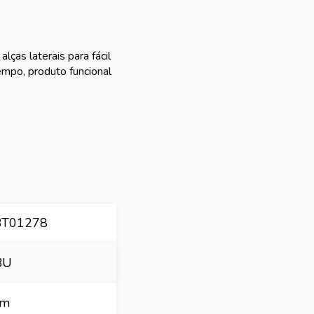
ças laterais para fácil
mpo, produto funcional
.
BT01278
BU
cm