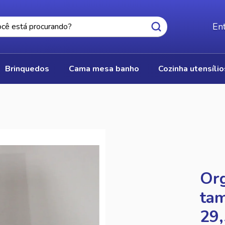
Ent
brinquedos
cama mesa banho
cozinha utensíli
S
Org
ta
29