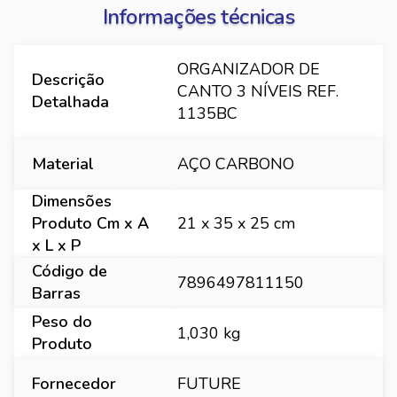
Informações técnicas
ORGANIZADOR DE
Descrição
CANTO 3 NÍVEIS REF.
Detalhada
1135BC
Material
AÇO CARBONO
Dimensões
Produto Cm x A
21 x 35 x 25 cm
x L x P
Código de
7896497811150
Barras
Peso do
1,030 kg
Produto
Fornecedor
FUTURE