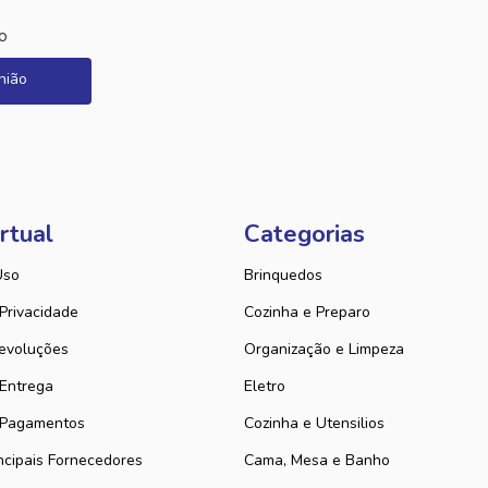
o
nião
rtual
Categorias
Uso
Brinquedos
 Privacidade
Cozinha e Preparo
evoluções
Organização e Limpeza
 Entrega
Eletro
 Pagamentos
Cozinha e Utensilios
ncipais Fornecedores
Cama, Mesa e Banho