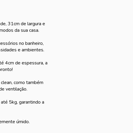
de, 31cm de largura e
ômodos da sua casa.
cessórios no banheiro,
essidades e ambientes.
até 4cm de espessura, a
pronto!
 e clean, como também
de ventilação.
 até 5kg, garantindo a
vemente úmido.