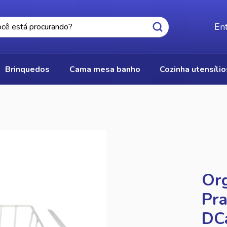
Ent
brinquedos
cama mesa banho
cozinha utensíli
S
Org
Pra
DC