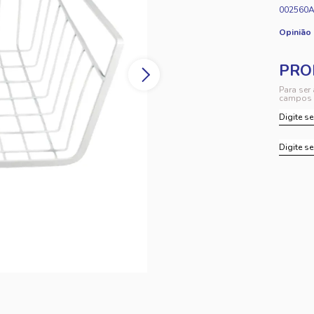
002560A
Opinião
Para ser
campos 