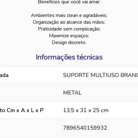
Benefícios que você vai amar:
Ambientes mais clean e agradáveis;
Organização ao alcance das mãos;
Praticidade sem complicação;
Maximize espaços;
Design discreto.
Informações técnicas
hada
SUPORTE MULTIUSO BRAN
METAL
o Cm x A x L x P
13,5 x 31 x 25 cm
7896540159932