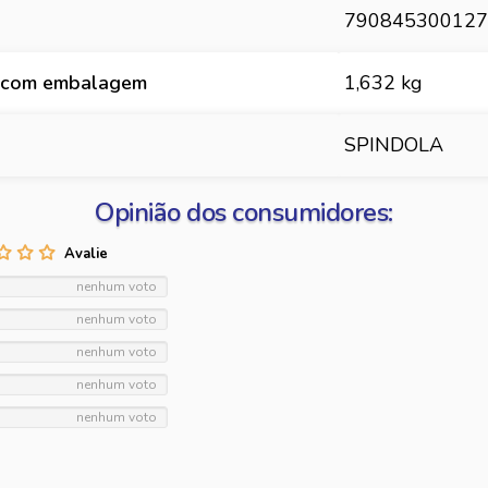
790845300127
 com embalagem
1,632 kg
SPINDOLA
Opinião dos consumidores:
nenhum voto
nenhum voto
nenhum voto
nenhum voto
nenhum voto