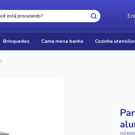
Ent
brinquedos
cama mesa banho
cozinha utensíli
O
Pan
alu
1024300