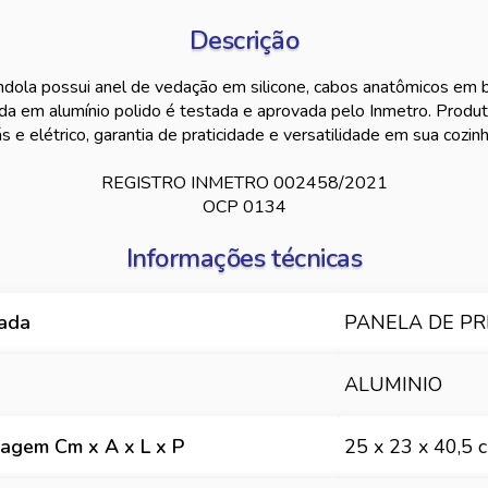
Descrição
dola possui anel de vedação em silicone, cabos anatômicos em 
da em alumínio polido é testada e aprovada pelo Inmetro. Produt
s e elétrico, garantia de praticidade e versatilidade em sua cozinh
REGISTRO INMETRO 002458/2021
OCP 0134
Informações técnicas
hada
PANELA DE PR
ALUMINIO
agem Cm x A x L x P
25 x 23 x 40,5 