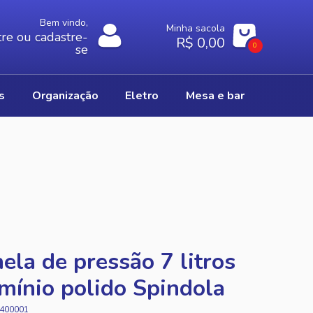
Bem vindo,
Minha sacola
re ou cadastre-
R$ 0,00
0
se
os
organização
eletro
mesa e bar
ela de pressão 7 litros
mínio polido Spindola
400001