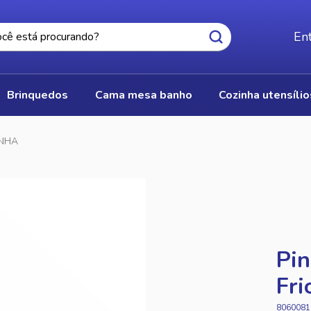
Ent
brinquedos
cama mesa banho
cozinha utensíli
INHA
Pin
Fri
8060081