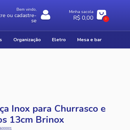
Bem vindo,
Minha sacola
re ou cadastre-
R$ 0,00
0
se
os
organização
eletro
mesa e bar
ça Inox para Churrasco e
os 13cm Brinox
600001