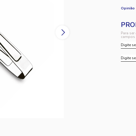
Opinião
Para ser
campos 