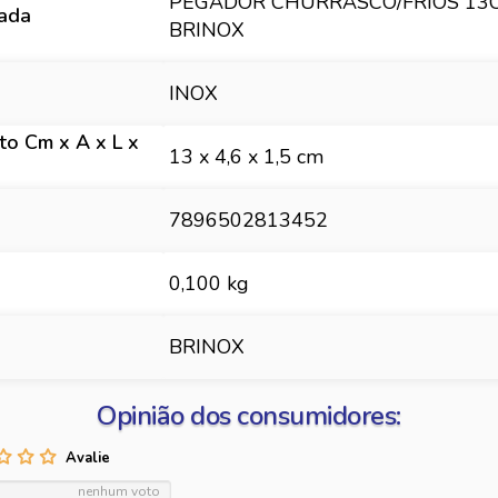
PEGADOR CHURRASCO/FRIOS 13C
hada
BRINOX
INOX
o Cm x A x L x
13 x 4,6 x 1,5 cm
7896502813452
0,100 kg
BRINOX
Opinião dos consumidores:
nenhum voto