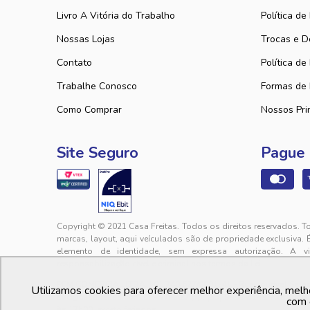
Livro A Vitória do Trabalho
Política de
Nossas Lojas
Trocas e D
Contato
Política de
Trabalhe Conosco
Formas de
Como Comprar
Nossos Pri
Site Seguro
Pague
Copyright © 2021 Casa Freitas. Todos os direitos reservados. T
marcas, layout, aqui veículados são de propriedade exclusiva. 
elemento de identidade, sem expressa autorização. A v
responsabilização cível e criminal nos termos da Lei.
PFM COMERCIAL LTDA. | 01.740.627/0001-41 - Rua Lourival Sales, 
Utilizamos cookies para oferecer melhor experiência, melh
sac@casafreitas.com.br - WhatsApp: (85) 9994-3149. Atendimen
com 
às 17h00, exceto feriados.