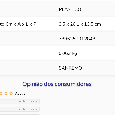
PLASTICO
o Cm x A x L x P
3,5 x 26,1 x 13,5 cm
7896359012848
0,063 kg
SANREMO
Opinião dos consumidores:
nenhum voto
nenhum voto