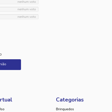
nenhum voto
nenhum voto
nenhum voto
o
nião
rtual
Categorias
Uso
Brinquedos