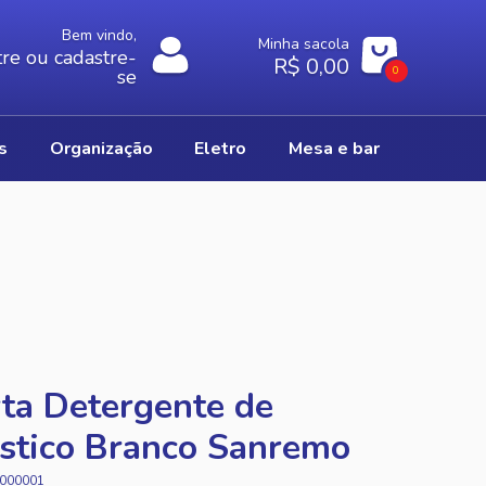
Bem vindo,
Minha sacola
re ou cadastre-
R$ 0,00
0
se
os
organização
eletro
mesa e bar
ta Detergente de
stico Branco Sanremo
000001