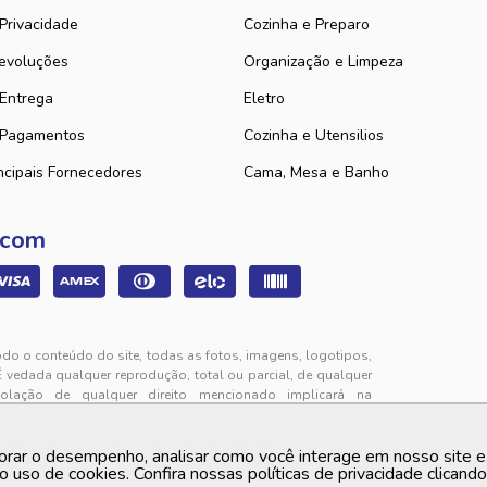
 Privacidade
Cozinha e Preparo
evoluções
Organização e Limpeza
 Entrega
Eletro
 Pagamentos
Cozinha e Utensilios
ncipais Fornecedores
Cama, Mesa e Banho
 com
odo o conteúdo do site, todas as fotos, imagens, logotipos,
É vedada qualquer reprodução, total ou parcial, de qualquer
iolação de qualquer direito mencionado implicará na
325 - Jabuti - Eusébio - CE | CEP: 61760-000
orar o desempenho, analisar como você interage em nosso site e p
to de segunda a sexta-feira das 9h00 às 12h00 e das 13h00
o uso de cookies. Confira nossas políticas de privacidade clicand