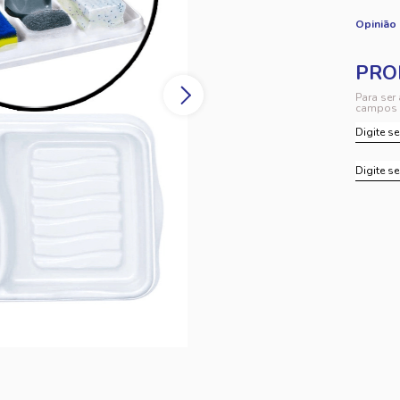
Opinião
Para ser
campos 