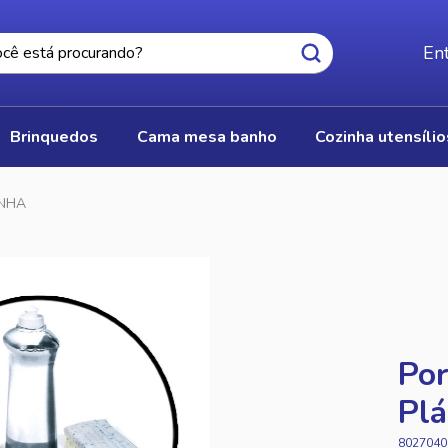
Ent
brinquedos
cama mesa banho
cozinha utensíli
INHA
Por
Plá
8027040