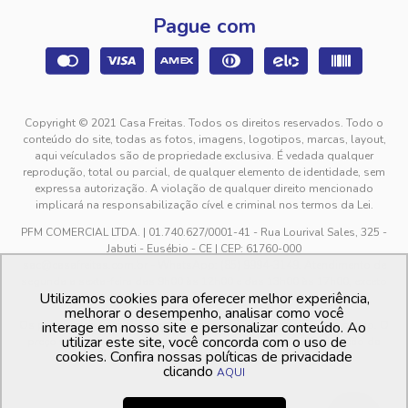
Pague com
Copyright © 2021 Casa Freitas. Todos os direitos reservados. Todo o
conteúdo do site, todas as fotos, imagens, logotipos, marcas, layout,
aqui veículados são de propriedade exclusiva. É vedada qualquer
reprodução, total ou parcial, de qualquer elemento de identidade, sem
expressa autorização. A violação de qualquer direito mencionado
implicará na responsabilização cível e criminal nos termos da Lei.
PFM COMERCIAL LTDA. | 01.740.627/0001-41 - Rua Lourival Sales, 325 -
Jabuti - Eusébio - CE | CEP: 61760-000
sac@casafreitas.com.br - WhatsApp: (85) 9994-3149. Atendimento de
segunda a sexta-feira das 9h00 às 12h00 e das 13h00 às 17h00, exceto
Utilizamos cookies para oferecer melhor experiência,
feriados.
melhorar o desempenho, analisar como você
Os preços dos produtos estão sujeitos a alteração sem aviso prévio. O
interage em nosso site e personalizar conteúdo. Ao
utilizar este site, você concorda com o uso de
preço valido é sempre o apresentado no momento da finalização da
cookies. Confira nossas políticas de privacidade
compra, no carrinho de compras.
clicando
AQUI