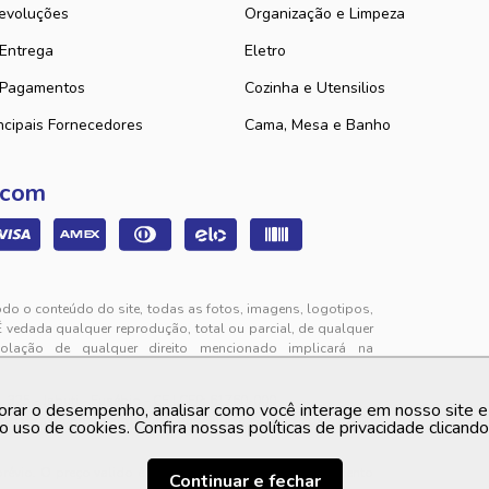
evoluções
Organização e Limpeza
 Entrega
Eletro
 Pagamentos
Cozinha e Utensilios
ncipais Fornecedores
Cama, Mesa e Banho
 com
odo o conteúdo do site, todas as fotos, imagens, logotipos,
É vedada qualquer reprodução, total ou parcial, de qualquer
iolação de qualquer direito mencionado implicará na
325 - Jabuti - Eusébio - CE | CEP: 61760-000
orar o desempenho, analisar como você interage em nosso site e p
to de segunda a sexta-feira das 9h00 às 12h00 e das 13h00
o uso de cookies. Confira nossas políticas de privacidade clicand
 prévio. O preço valido é sempre o apresentado no momento
Continuar e fechar