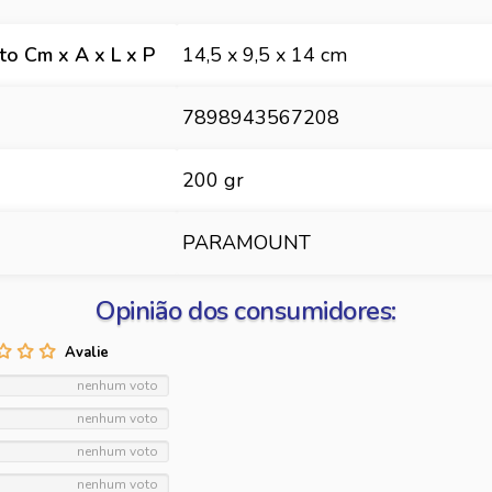
o Cm x A x L x P
14,5 x 9,5 x 14 cm
7898943567208
200 gr
PARAMOUNT
Opinião dos consumidores:
nenhum voto
nenhum voto
nenhum voto
nenhum voto