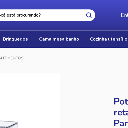
Ent
brinquedos
cama mesa banho
cozinha utensíli
ANTIMENTOS
Pot
ret
Pa