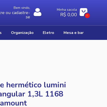
Bem vindo,
Minha sacola
re ou cadastre-
R$ 0,00
0
se
os
organização
eletro
mesa e bar
e hermético lumini
angular 1,3L 1168
ramount