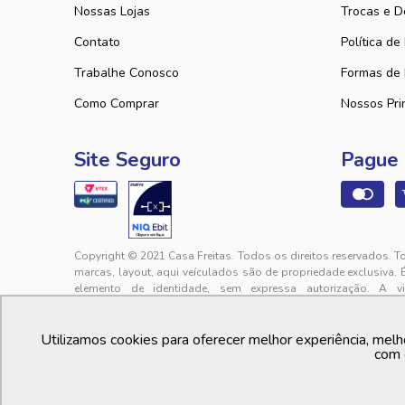
Nossas Lojas
Trocas e D
Contato
Política de
Trabalhe Conosco
Formas de
Como Comprar
Nossos Pri
Site Seguro
Pague
Copyright © 2021 Casa Freitas. Todos os direitos reservados. T
marcas, layout, aqui veículados são de propriedade exclusiva. 
elemento de identidade, sem expressa autorização. A v
responsabilização cível e criminal nos termos da Lei.
PFM COMERCIAL LTDA. | 01.740.627/0001-41 - Rua Lourival Sales, 
Utilizamos cookies para oferecer melhor experiência, melh
sac@casafreitas.com.br - WhatsApp: (85) 9994-3149. Atendimen
com 
às 17h00, exceto feriados.
Os preços dos produtos estão sujeitos a alteração sem aviso