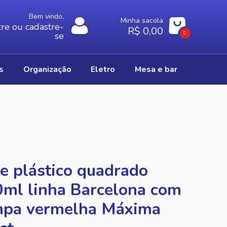
Bem vindo,
Minha sacola
re ou cadastre-
R$ 0,00
0
se
os
organização
eletro
mesa e bar
e plástico quadrado
ml linha Barcelona com
mpa vermelha Máxima