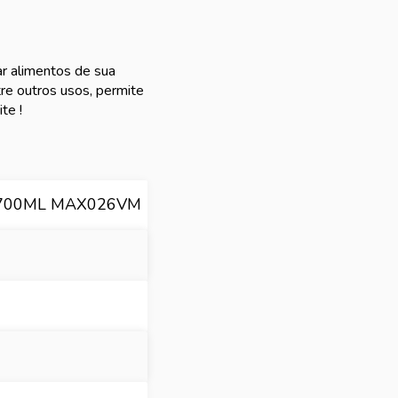
ar alimentos de sua
tre outros usos, permite
te !
700ML MAX026VM