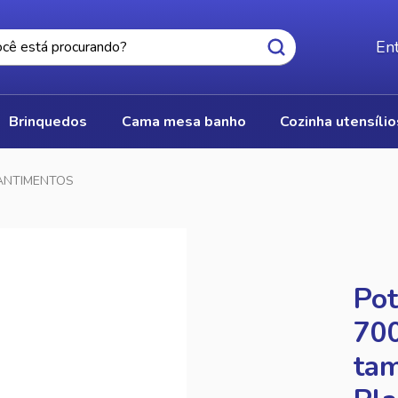
Ent
brinquedos
cama mesa banho
cozinha utensíli
ANTIMENTOS
Pot
700
ta