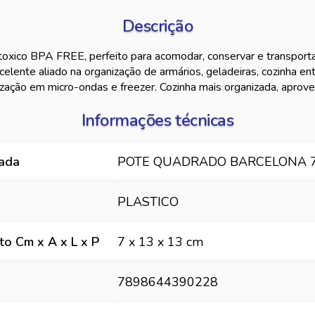
Descrição
toxico BPA FREE, perfeito para acomodar, conservar e transport
celente aliado na organização de armários, geladeiras, cozinha en
lização em micro-ondas e freezer. Cozinha mais organizada, aprovei
Informações técnicas
hada
POTE QUADRADO BARCELONA 
PLASTICO
o Cm x A x L x P
7 x 13 x 13 cm
7898644390228