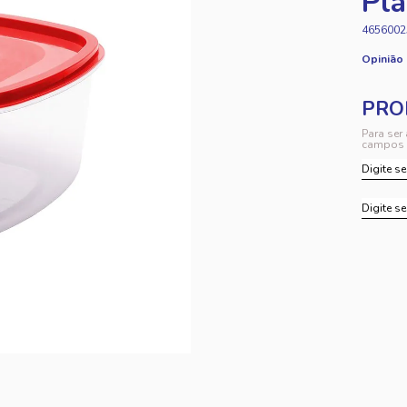
Pla
4656002
Opinião
Para ser
campos 