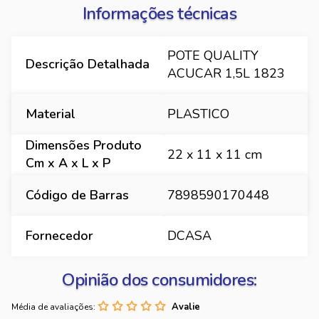
Informações técnicas
POTE QUALITY
Descrição Detalhada
ACUCAR 1,5L 1823
Material
PLASTICO
Dimensões Produto
22 x 11 x 11 cm
Cm x A x L x P
Código de Barras
7898590170448
Fornecedor
DCASA
Opinião dos consumidores:
Média de avaliações: