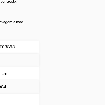
 conteúdo.
 lavagem à mão.
BT03898
1 cm
984