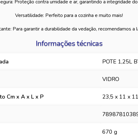
egura: Proteção contra umidade e ar, garantindo a integridade do
Versatilidade: Perfeito para a cozinha e muito mais!
ante: Para garantir a durabilidade da vedação, recomendamos a
Informações técnicas
hada
POTE 1,25L 
VIDRO
o Cm x A x L x P
23,5 x 11 x 1
7898781038
670 g