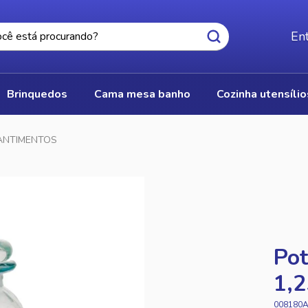
Ent
brinquedos
cama mesa banho
cozinha utensíli
ANTIMENTOS
Pot
1,
008180