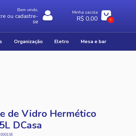
Bem vindo,
Minha sacola
re ou cadastre-
R$ 0,00
0
se
os
organização
eletro
mesa e bar
e de Vidro Hermético
25L DCasa
A0001SE