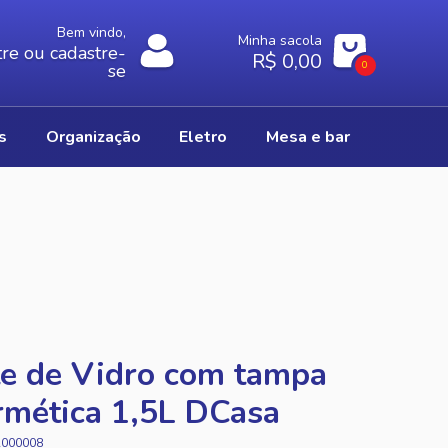
Bem vindo,
Minha sacola
re ou cadastre-
R$ 0,00
0
se
os
organização
eletro
mesa e bar
e de Vidro com tampa
mética 1,5L DCasa
A000008