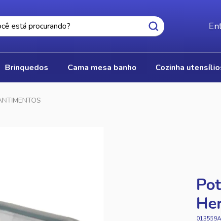
Ent
brinquedos
cama mesa banho
cozinha utensíli
ANTIMENTOS
Pot
Her
013559