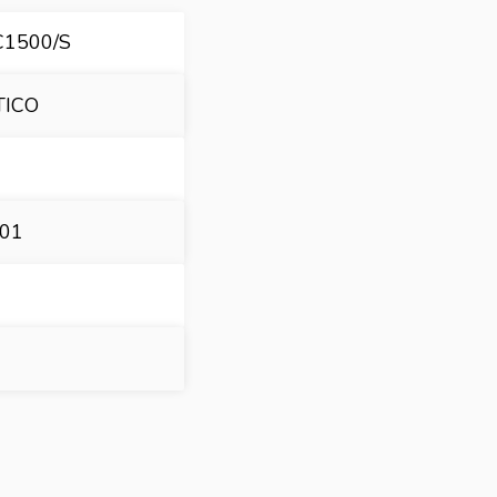
C1500/S
TICO
01