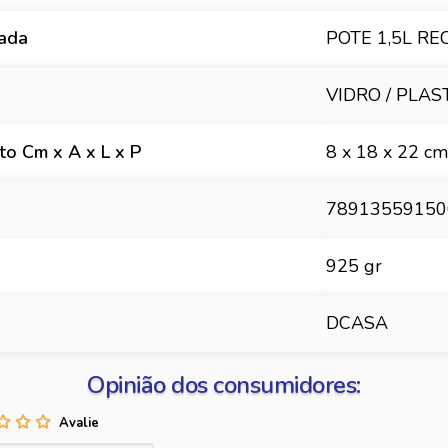
hada
POTE 1,5L RE
VIDRO / PLAS
o Cm x A x L x P
8 x 18 x 22 cm
78913559150
925 gr
DCASA
Opinião dos consumidores: