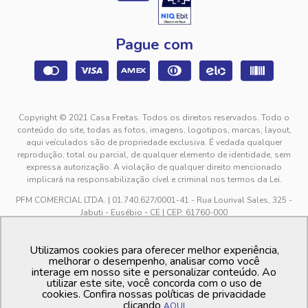
Pague com
Copyright © 2021 Casa Freitas. Todos os direitos reservados. Todo o
conteúdo do site, todas as fotos, imagens, logotipos, marcas, layout,
aqui veículados são de propriedade exclusiva. É vedada qualquer
reprodução, total ou parcial, de qualquer elemento de identidade, sem
expressa autorização. A violação de qualquer direito mencionado
implicará na responsabilização cível e criminal nos termos da Lei.
PFM COMERCIAL LTDA. | 01.740.627/0001-41 - Rua Lourival Sales, 325 -
Jabuti - Eusébio - CE | CEP: 61760-000
sac@casafreitas.com.br - WhatsApp: (85) 9994-3149. Atendimento de
segunda a sexta-feira das 9h00 às 12h00 e das 13h00 às 17h00, exceto
Utilizamos cookies para oferecer melhor experiência,
feriados.
melhorar o desempenho, analisar como você
Os preços dos produtos estão sujeitos a alteração sem aviso prévio. O
interage em nosso site e personalizar conteúdo. Ao
utilizar este site, você concorda com o uso de
preço valido é sempre o apresentado no momento da finalização da
cookies. Confira nossas políticas de privacidade
compra, no carrinho de compras.
clicando
AQUI