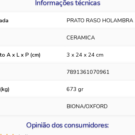
Informações técnicas
hada
PRATO RASO HOLAMBRA 
CERAMICA
o A x L x P (cm)
3 x 24 x 24 cm
7891361070961
(kg)
673 gr
BIONA/OXFORD
Opinião dos consumidores: