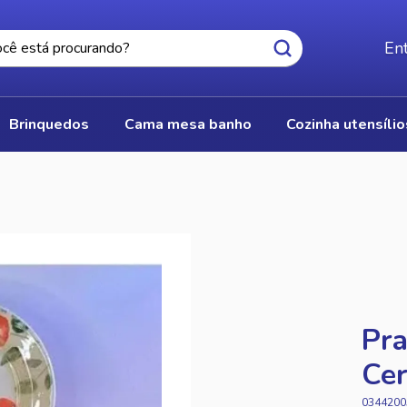
Ent
brinquedos
cama mesa banho
cozinha utensíli
Pr
Cer
0344200