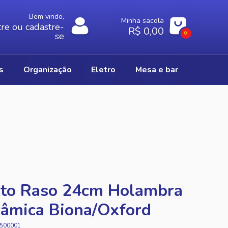
Bem vindo,
Minha sacola
re ou cadastre-
R$ 0,00
0
se
os
organização
eletro
mesa e bar
ato Raso 24cm Holambra
âmica Biona/Oxford
500001