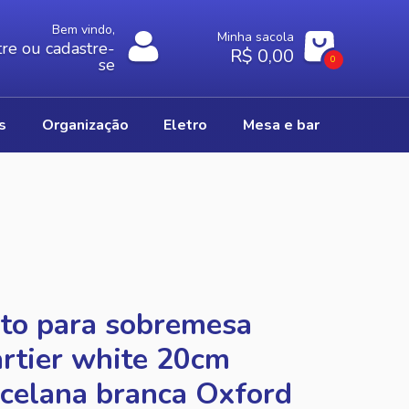
Bem vindo,
Minha sacola
re ou cadastre-
R$ 0,00
0
se
os
organização
eletro
mesa e bar
to para sobremesa
rtier white 20cm
celana branca Oxford