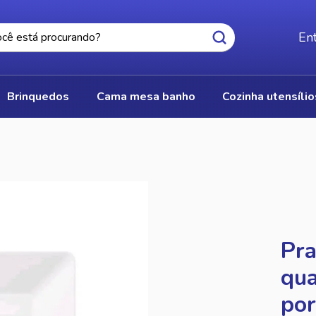
Ent
brinquedos
cama mesa banho
cozinha utensíli
Pra
qua
por