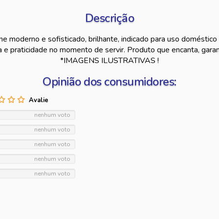
Descrição
ne moderno e sofisticado, brilhante, indicado para uso doméstico 
a e praticidade no momento de servir. Produto que encanta, garan
*IMAGENS ILUSTRATIVAS !
Opinião dos consumidores:
nenhum voto
nenhum voto
nenhum voto
nenhum voto
nenhum voto