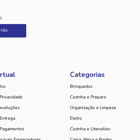
o
nião
rtual
Categorias
Uso
Brinquedos
 Privacidade
Cozinha e Preparo
evoluções
Organização e Limpeza
 Entrega
Eletro
 Pagamentos
Cozinha e Utensilios
ncipais Fornecedores
Cama, Mesa e Banho