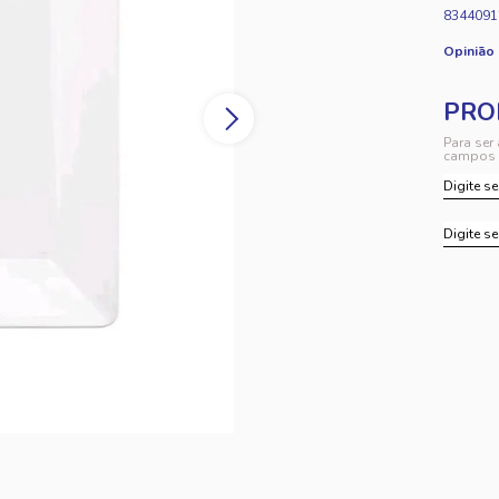
8344091
Opinião
Para ser
campos 