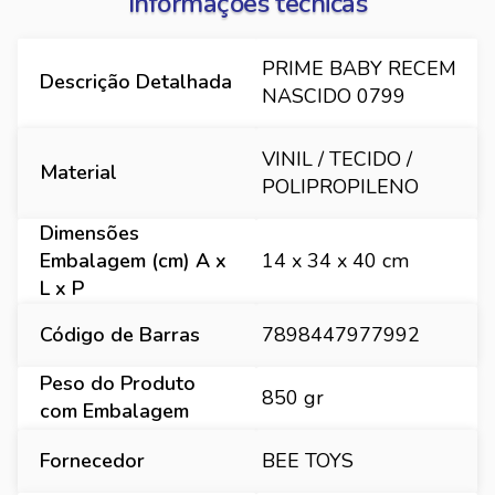
Informações técnicas
PRIME BABY RECEM
Descrição Detalhada
NASCIDO 0799
VINIL / TECIDO /
Material
POLIPROPILENO
Dimensões
Embalagem (cm) A x
14 x 34 x 40 cm
L x P
Código de Barras
7898447977992
Peso do Produto
850 gr
com Embalagem
Fornecedor
BEE TOYS