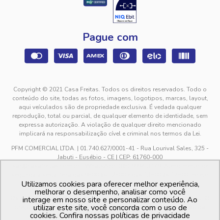
Pague com
Copyright © 2021 Casa Freitas. Todos os direitos reservados. Todo o
conteúdo do site, todas as fotos, imagens, logotipos, marcas, layout,
aqui veículados são de propriedade exclusiva. É vedada qualquer
reprodução, total ou parcial, de qualquer elemento de identidade, sem
expressa autorização. A violação de qualquer direito mencionado
implicará na responsabilização cível e criminal nos termos da Lei.
PFM COMERCIAL LTDA. | 01.740.627/0001-41 - Rua Lourival Sales, 325 -
Jabuti - Eusébio - CE | CEP: 61760-000
sac@casafreitas.com.br - WhatsApp: (85) 9994-3149. Atendimento de
segunda a sexta-feira das 9h00 às 12h00 e das 13h00 às 17h00, exceto
Utilizamos cookies para oferecer melhor experiência,
feriados.
melhorar o desempenho, analisar como você
Os preços dos produtos estão sujeitos a alteração sem aviso prévio. O
interage em nosso site e personalizar conteúdo. Ao
utilizar este site, você concorda com o uso de
preço valido é sempre o apresentado no momento da finalização da
cookies. Confira nossas políticas de privacidade
compra, no carrinho de compras.