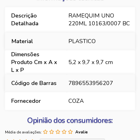
Descrição
RAMEQUIM UNO
Detalhada
220ML 10163/0007 BC
Material
PLASTICO
Dimensões
Produto Cm x A x
5,2 x 9,7 x 9,7 cm
L x P
Código de Barras
7896553956207
Fornecedor
COZA
Opinião dos consumidores:
Média de avaliações: