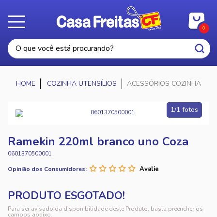
0
COZINHA UTENSÍLIOS
ACESSÓRIOS COZINHA
1/1 fotos
Ramekin 220ml branco uno Coza
0601370500001
Opinião dos Consumidores:
Para ser avisado da disponibilidade deste Produto, basta preencher os
campos abaixo.