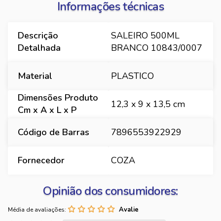
Informações técnicas
Descrição
SALEIRO 500ML
Detalhada
BRANCO 10843/0007
Material
PLASTICO
Dimensões Produto
12,3 x 9 x 13,5 cm
Cm x A x L x P
Código de Barras
7896553922929
Fornecedor
COZA
Opinião dos consumidores:
Média de avaliações: