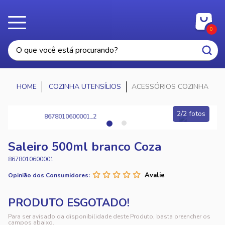
0
COZINHA UTENSÍLIOS
ACESSÓRIOS COZINHA
2/2 fotos
Saleiro 500ml branco Coza
8678010600001
Opinião dos Consumidores:
Para ser avisado da disponibilidade deste Produto, basta preencher os
campos abaixo.