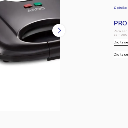
Opinião
Para ser
campos 