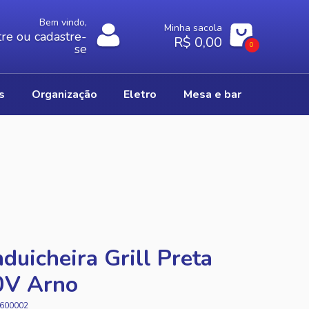
Bem vindo,
Minha sacola
re ou cadastre-
R$ 0,00
0
se
os
organização
eletro
mesa e bar
duicheira Grill Preta
0V Arno
600002