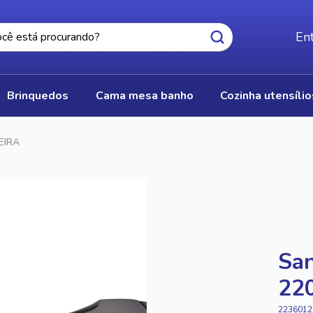
Ent
brinquedos
cama mesa banho
cozinha utensíli
EIRA
San
22
2236012