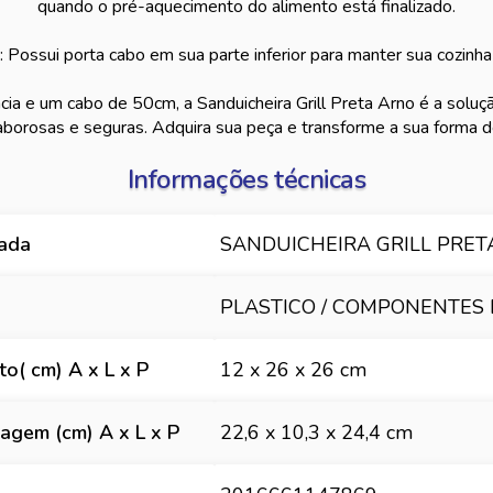
quando o pré-aquecimento do alimento está finalizado.
: Possui porta cabo em sua parte inferior para manter sua cozinh
 e um cabo de 50cm, a Sanduicheira Grill Preta Arno é a solução
aborosas e seguras. Adquira sua peça e transforme a sua forma de
Informações técnicas
hada
SANDUICHEIRA GRILL PRET
PLASTICO / COMPONENTES
o( cm) A x L x P
12 x 26 x 26 cm
gem (cm) A x L x P
22,6 x 10,3 x 24,4 cm