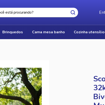
Ent
brinquedos
cama mesa banho
cozinha utensíli
Sco
32
Biv