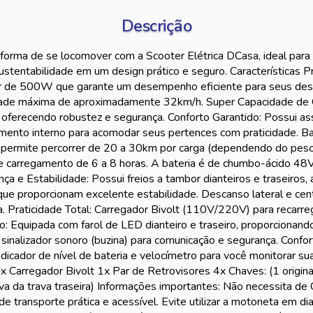
Descrição
orma de se locomover com a Scooter Elétrica DCasa, ideal para o
ustentabilidade em um design prático e seguro. Características Pr
 de 500W que garante um desempenho eficiente para seus des
dade máxima de aproximadamente 32km/h. Super Capacidade de 
oferecendo robustez e segurança. Conforto Garantido: Possui as
mento interno para acomodar seus pertences com praticidade. Ba
permite percorrer de 20 a 30km por carga (dependendo do peso
e carregamento de 6 a 8 horas. A bateria é de chumbo-ácido 4
a e Estabilidade: Possui freios a tambor dianteiros e traseiros
que proporcionam excelente estabilidade. Descanso lateral e cent
a. Praticidade Total: Carregador Bivolt (110V/220V) para recarre
ção: Equipada com farol de LED dianteiro e traseiro, proporcionand
 sinalizador sonoro (buzina) para comunicação e segurança. Confort
ndicador de nível de bateria e velocímetro para você monitorar sua
x Carregador Bivolt 1x Par de Retrovisores 4x Chaves: (1 original
erva da trava traseira) Informações importantes: Não necessita de
de transporte prática e acessível. Evite utilizar a motoneta em d