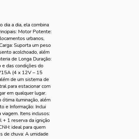
 dia a dia, ela combina
incipais: Motor Potente:
locamentos urbanos,
Carga: Suporta um peso
sento acolchoado, além
teria de Longa Duração:
 e das condições do
8V15A (4 x 12V – 15
, além de um sistema de
ral para estacionar com
gar em qualquer lugar.
o ótima iluminação, além
o e Informação: Inclui
 viagem. Itens inclusos:
 + 1 reserva da ignição
 CNH: ideal para quem
ias de chuva: A umidade