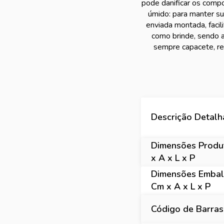
pode danificar os comp
úmido: para manter s
enviada montada, faci
como brinde, sendo 
sempre capacete, re
Descrição Detal
Dimensões Produ
x A x L x P
Dimensões Emba
Cm x A x L x P
Código de Barras