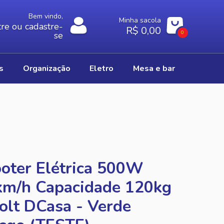
Bem vindo,
Minha sacola
re ou cadastre-
R$ 0,00
0
se
os
organização
eletro
mesa e bar
oter Elétrica 500W
km/h Capacidade 120kg
olt DCasa - Verde