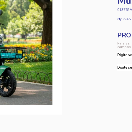
Mu
013765
Opinião
Para ser
campos 