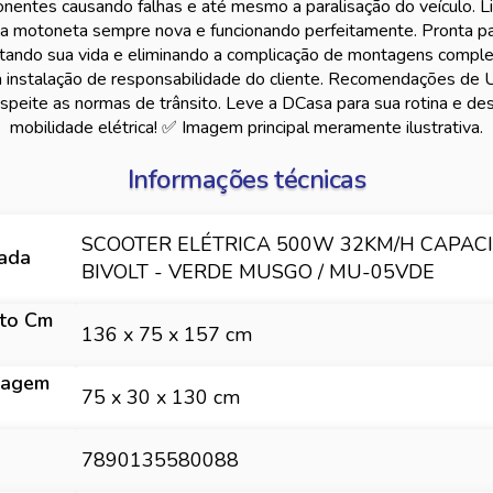
onentes causando falhas e até mesmo a paralisação do veículo. 
ua motoneta sempre nova e funcionando perfeitamente. Pronta p
litando sua vida e eliminando a complicação de montagens comp
a instalação de responsabilidade do cliente. Recomendações de 
speite as normas de trânsito. Leve a DCasa para sua rotina e des
mobilidade elétrica! ✅ Imagem principal meramente ilustrativa.
Informações técnicas
SCOOTER ELÉTRICA 500W 32KM/H CAPAC
hada
BIVOLT - VERDE MUSGO / MU-05VDE
to Cm
136 x 75 x 157 cm
lagem
75 x 30 x 130 cm
7890135580088