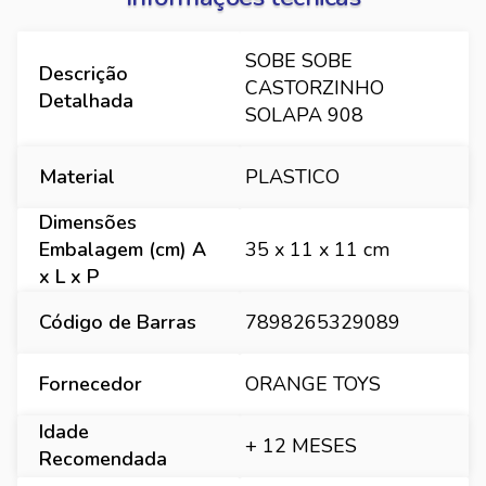
SOBE SOBE
Descrição
CASTORZINHO
Detalhada
SOLAPA 908
Material
PLASTICO
Dimensões
Embalagem (cm) A
35 x 11 x 11 cm
x L x P
Código de Barras
7898265329089
Fornecedor
ORANGE TOYS
Idade
+ 12 MESES
Recomendada