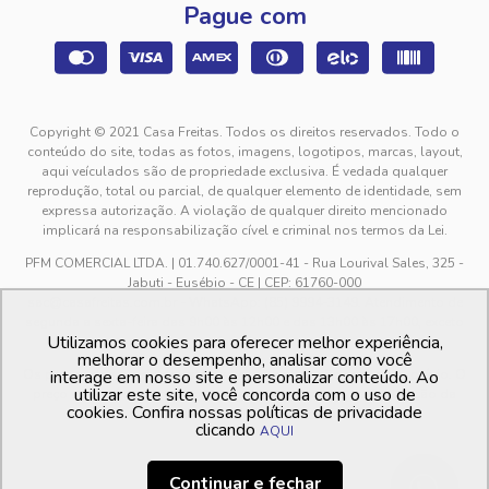
Pague com
Copyright © 2021 Casa Freitas. Todos os direitos reservados. Todo o
conteúdo do site, todas as fotos, imagens, logotipos, marcas, layout,
aqui veículados são de propriedade exclusiva. É vedada qualquer
reprodução, total ou parcial, de qualquer elemento de identidade, sem
expressa autorização. A violação de qualquer direito mencionado
implicará na responsabilização cível e criminal nos termos da Lei.
PFM COMERCIAL LTDA. | 01.740.627/0001-41 - Rua Lourival Sales, 325 -
Jabuti - Eusébio - CE | CEP: 61760-000
sac@casafreitas.com.br - WhatsApp: (85) 9994-3149. Atendimento de
segunda a sexta-feira das 9h00 às 12h00 e das 13h00 às 17h00, exceto
Utilizamos cookies para oferecer melhor experiência,
feriados.
melhorar o desempenho, analisar como você
Os preços dos produtos estão sujeitos a alteração sem aviso prévio. O
interage em nosso site e personalizar conteúdo. Ao
utilizar este site, você concorda com o uso de
preço valido é sempre o apresentado no momento da finalização da
cookies. Confira nossas políticas de privacidade
compra, no carrinho de compras.
clicando
AQUI
Continuar e fechar