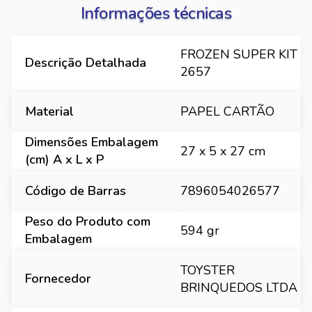
Informações técnicas
FROZEN SUPER KIT
Descrição Detalhada
2657
Material
PAPEL CARTÃO
Dimensões Embalagem
27 x 5 x 27 cm
(cm) A x L x P
Código de Barras
7896054026577
Peso do Produto com
594 gr
Embalagem
TOYSTER
Fornecedor
BRINQUEDOS LTDA