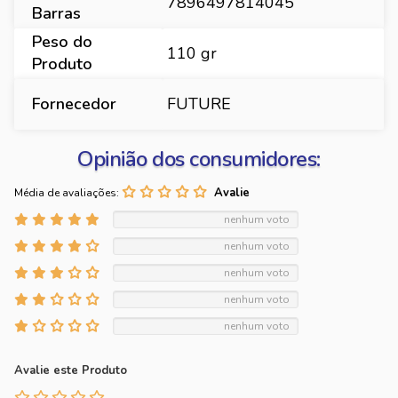
7896497814045
Barras
Peso do
110 gr
Produto
Fornecedor
FUTURE
Opinião dos consumidores:
Média de avaliações:
nenhum voto
nenhum voto
nenhum voto
nenhum voto
nenhum voto
Avalie este Produto