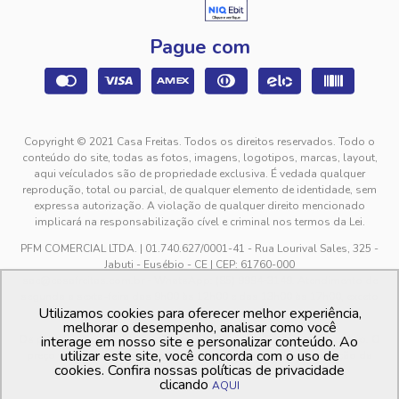
Pague com
Copyright © 2021 Casa Freitas. Todos os direitos reservados. Todo o
conteúdo do site, todas as fotos, imagens, logotipos, marcas, layout,
aqui veículados são de propriedade exclusiva. É vedada qualquer
reprodução, total ou parcial, de qualquer elemento de identidade, sem
expressa autorização. A violação de qualquer direito mencionado
implicará na responsabilização cível e criminal nos termos da Lei.
PFM COMERCIAL LTDA. | 01.740.627/0001-41 - Rua Lourival Sales, 325 -
Jabuti - Eusébio - CE | CEP: 61760-000
sac@casafreitas.com.br - WhatsApp: (85) 9994-3149. Atendimento de
segunda a sexta-feira das 9h00 às 12h00 e das 13h00 às 17h00, exceto
Utilizamos cookies para oferecer melhor experiência,
feriados.
melhorar o desempenho, analisar como você
Os preços dos produtos estão sujeitos a alteração sem aviso prévio. O
interage em nosso site e personalizar conteúdo. Ao
utilizar este site, você concorda com o uso de
preço valido é sempre o apresentado no momento da finalização da
cookies. Confira nossas políticas de privacidade
compra, no carrinho de compras.
clicando
AQUI