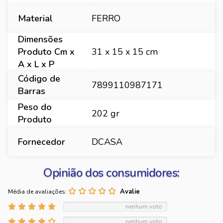
Material
FERRO
Dimensões
Produto Cm x
31 x 15 x 15 cm
A x L x P
Código de
7899110987171
Barras
Peso do
202 gr
Produto
Fornecedor
DCASA
Opinião dos consumidores:
Média de avaliações:
nenhum voto
nenhum voto