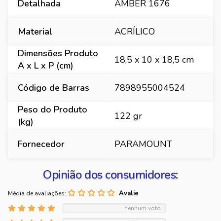
Detalhada
AMBER 1676
Material
ACRÍLICO
Dimensões Produto
18,5 x 10 x 18,5 cm
A x L x P (cm)
Código de Barras
7898955004524
Peso do Produto
122 gr
(kg)
Fornecedor
PARAMOUNT
Opinião dos consumidores:
Média de avaliações:
nenhum voto