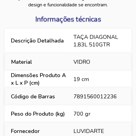
design e funcionalidade se encontram.
Informações técnicas
TAÇA DIAGONAL
Descrição Detalhada
1,83L 510GTR
Material
VIDRO
Dimensões Produto A
19 cm
x L x P (cm)
Código de Barras
7891560012236
Peso do Produto (kg)
700 gr
Fornecedor
LUVIDARTE