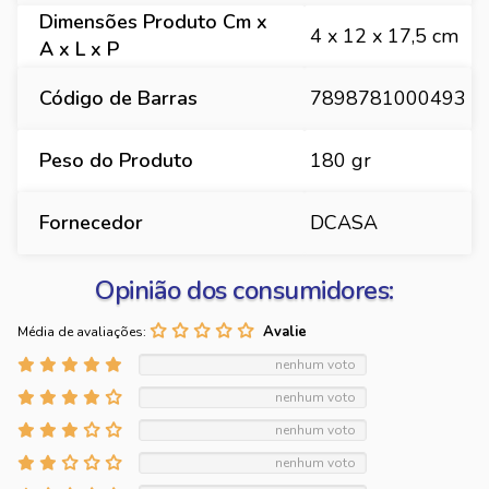
Dimensões Produto Cm x
4 x 12 x 17,5 cm
A x L x P
Código de Barras
7898781000493
Peso do Produto
180 gr
Fornecedor
DCASA
Opinião dos consumidores:
Média de avaliações:
nenhum voto
nenhum voto
nenhum voto
nenhum voto