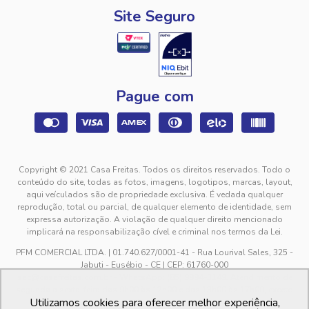
Site Seguro
Pague com
Copyright © 2021 Casa Freitas. Todos os direitos reservados. Todo o
conteúdo do site, todas as fotos, imagens, logotipos, marcas, layout,
aqui veículados são de propriedade exclusiva. É vedada qualquer
reprodução, total ou parcial, de qualquer elemento de identidade, sem
expressa autorização. A violação de qualquer direito mencionado
implicará na responsabilização cível e criminal nos termos da Lei.
PFM COMERCIAL LTDA. | 01.740.627/0001-41 - Rua Lourival Sales, 325 -
Jabuti - Eusébio - CE | CEP: 61760-000
sac@casafreitas.com.br - WhatsApp: (85) 9994-3149. Atendimento de
segunda a sexta-feira das 9h00 às 12h00 e das 13h00 às 17h00, exceto
Utilizamos cookies para oferecer melhor experiência,
feriados.