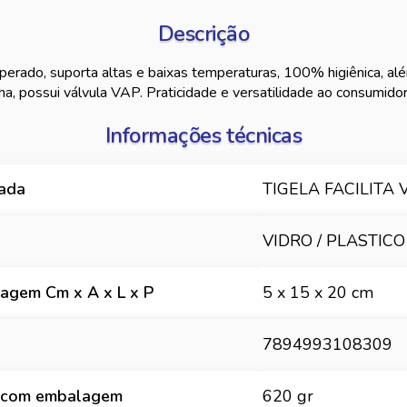
Descrição
erado, suporta altas e baixas temperaturas, 100% higiênica, al
a, possui válvula VAP. Praticidade e versatilidade ao consumidor,
Informações técnicas
hada
TIGELA FACILITA
VIDRO / PLASTICO
agem Cm x A x L x P
5 x 15 x 20 cm
7894993108309
 com embalagem
620 gr