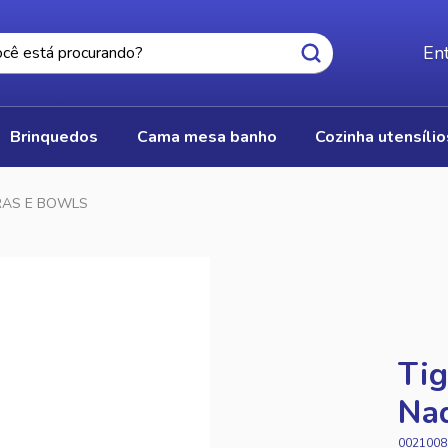
Ent
brinquedos
cama mesa banho
cozinha utensíli
IRAS E BOWLS
Tig
Nad
0021008