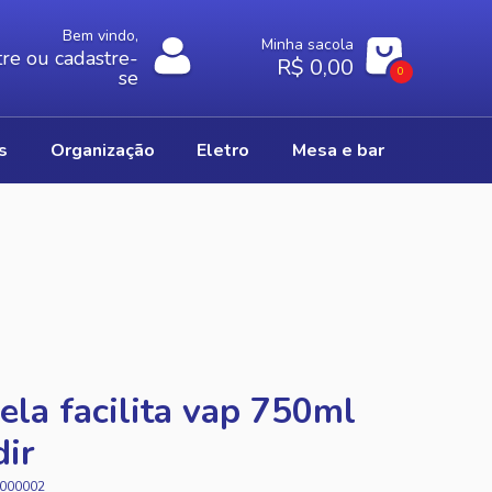
Bem vindo,
Minha sacola
re ou cadastre-
R$ 0,00
0
se
os
organização
eletro
mesa e bar
ela facilita vap 750ml
ir
000002