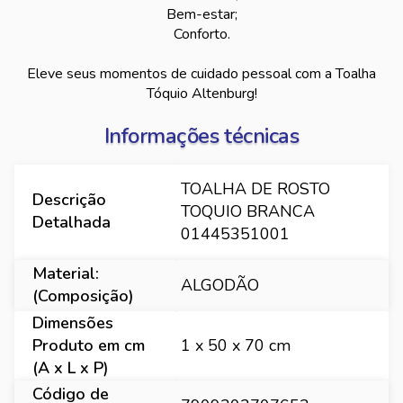
Bem-estar;
Conforto.
Eleve seus momentos de cuidado pessoal com a Toalha
Tóquio Altenburg!
Informações técnicas
TOALHA DE ROSTO
Descrição
TOQUIO BRANCA
Detalhada
01445351001
Material:
ALGODÃO
(Composição)
Dimensões
Produto em cm
1 x 50 x 70 cm
(A x L x P)
Código de