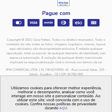
Pague com
Copyright © 2021 Casa Freitas. Todos os direitos reservados. Todo o
conteúdo do site, todas as fotos, imagens, logotipos, marcas, layout,
aqui veículados são de propriedade exclusiva. É vedada qualquer
reprodução, total ou parcial, de qualquer elemento de identidade, sem
expressa autorização. A violação de qualquer direito mencionado
implicará na responsabilização cível e criminal nos termos da Lei.
PFM COMERCIAL LTDA. | 01.740.627/0001-41 - Rua Lourival Sales, 325 -
Jabuti - Eusébio - CE | CEP: 61760-000
sac@casafreitas.com.br - WhatsApp: (85) 9994-3149. Atendimento de
segunda a sexta-feira das 9h00 às 12h00 e das 13h00 às 17h00, exceto
Utilizamos cookies para oferecer melhor experiência,
feriados.
melhorar o desempenho, analisar como você
Os preços dos produtos estão sujeitos a alteração sem aviso prévio. O
interage em nosso site e personalizar conteúdo. Ao
utilizar este site, você concorda com o uso de
preço valido é sempre o apresentado no momento da finalização da
cookies. Confira nossas políticas de privacidade
compra, no carrinho de compras.
clicando
AQUI