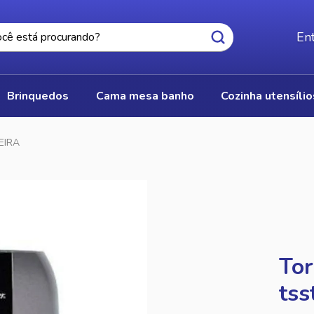
Ent
brinquedos
cama mesa banho
cozinha utensíli
EIRA
Tor
tss