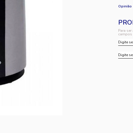
Opinião
Para ser
campos 