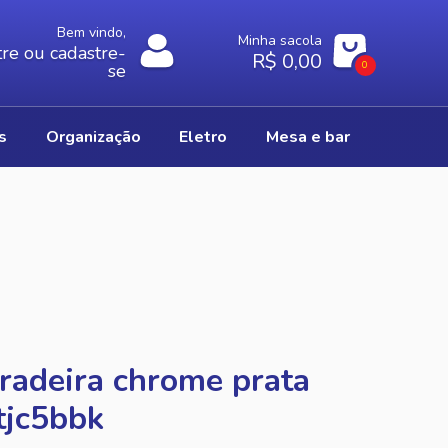
Bem vindo,
Minha sacola
re ou cadastre-
R$ 0,00
0
se
os
organização
eletro
mesa e bar
radeira chrome prata
tjc5bbk