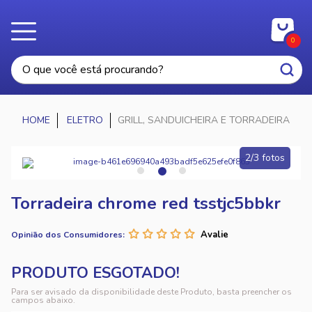
0
ELETRO
GRILL, SANDUICHEIRA E TORRADEIRA
2/3 fotos
Torradeira chrome red tsstjc5bbkr
Opinião dos Consumidores:
Para ser avisado da disponibilidade deste Produto, basta preencher os
campos abaixo.