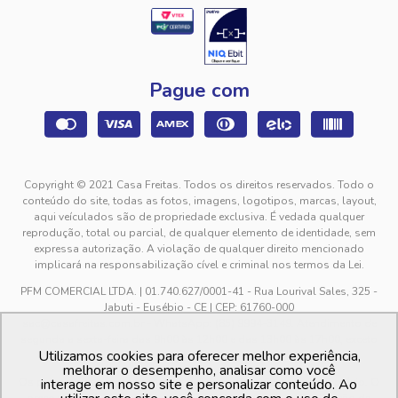
Pague com
Copyright © 2021 Casa Freitas. Todos os direitos reservados. Todo o
conteúdo do site, todas as fotos, imagens, logotipos, marcas, layout,
aqui veículados são de propriedade exclusiva. É vedada qualquer
reprodução, total ou parcial, de qualquer elemento de identidade, sem
expressa autorização. A violação de qualquer direito mencionado
implicará na responsabilização cível e criminal nos termos da Lei.
PFM COMERCIAL LTDA. | 01.740.627/0001-41 - Rua Lourival Sales, 325 -
Jabuti - Eusébio - CE | CEP: 61760-000
sac@casafreitas.com.br - WhatsApp: (85) 9994-3149. Atendimento de
segunda a sexta-feira das 9h00 às 12h00 e das 13h00 às 17h00, exceto
Utilizamos cookies para oferecer melhor experiência,
feriados.
melhorar o desempenho, analisar como você
Os preços dos produtos estão sujeitos a alteração sem aviso prévio. O
interage em nosso site e personalizar conteúdo. Ao
preço valido é sempre o apresentado no momento da finalização da