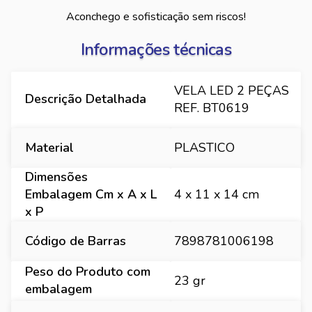
Aconchego e sofisticação sem riscos!
Informações técnicas
VELA LED 2 PEÇAS
Descrição Detalhada
REF. BT0619
Material
PLASTICO
Dimensões
Embalagem Cm x A x L
4 x 11 x 14 cm
x P
Código de Barras
7898781006198
Peso do Produto com
23 gr
embalagem